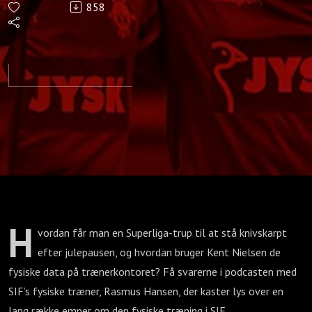
858
fysisk
træner
Rasmus
Hansen
H
vordan får man en Superliga-trup til at stå knivskarpt
efter julepausen, og hvordan bruger Kent Nielsen de
fysiske data på trænerkontoret? Få svarerne i podcasten med
SIF’s fysiske træner, Rasmus Hansen, der kaster lys over en
lang række emner om den fysiske træning i SIF.